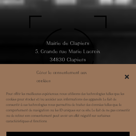
Mairie de Clapiers
5, Grande rue Marie Lacroix
34830 Clapiers
Gérer le consentement aux
cookies
Pour offrir les meilleures expériences, nous utilisons des technologies telles que les
cookies pour stocker et/ou accéder aux informations des appareils. Le fait de
consentir à ces technologies nous permettra de traiter des données telles que le
comportement de navigation ou les ID uniques sur ce site. Le fait de ne pas consentir
Mentions légales
– ©APC 2022 –
AVA CSI
ou de retirer son consentement peut avoir un effet négatif sur certaines
caractéristiques et fonctions.