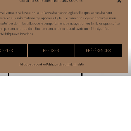
Gérer le consentement aux cookies
s meilleures expériences, nous utilisons des technologies telles que les cookies pour
accéder aux informations des appareils. Le fait de consentir à ces technologies nous
traiter des données telles que le comportement de navigation ou les ID uniques sur ce
de ne pas consentir ou de retirer son consentement peut avoir un effet négatif sur
téristiques et fonctions.
CEPTER
REFUSER
PRÉFÉRENCES
Politique de cookies
Politique de confidentialité
Mairie de Clapiers
5, Grande rue Marie Lacroix
34830 Clapiers