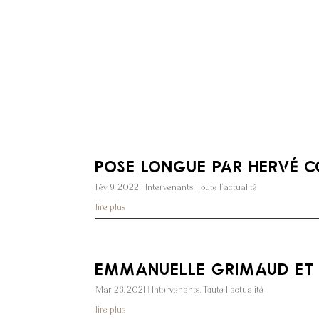
Pose longue par Hervé C
Fév 9, 2022
|
Intervenants
,
Toute l'actualité
lire plus
Emmanuelle Grimaud et l
Mar 26, 2021
|
Intervenants
,
Toute l'actualité
lire plus