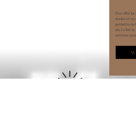
Pour offrir le
stocker et/ou 
permettra de 
site. Le fait 
certaines carac
AC
contact@clapiersphoto.com