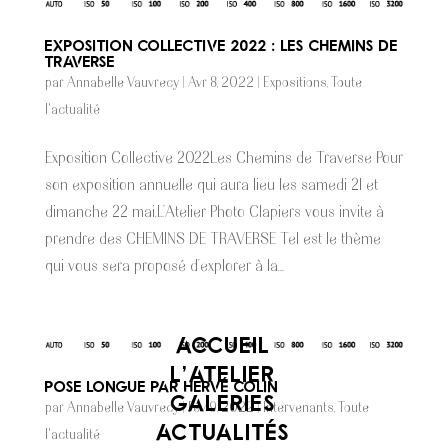
Exposition Collective 2022 : Les chemins de
Traverse
par
Annabelle Vauvrecy
|
Avr 8, 2022
|
Expositions
,
Toute
l'actualité
Exposition Collective 2022Les Chemins de Traverse Pour
son exposition annuelle qui aura lieu les samedi 21 et
dimanche 22 mai,L’Atelier Photo Clapiers vous invite à
prendre des CHEMINS DE TRAVERSE Tel est le thème
qui vous sera proposé d’explorer à la...
ACCUEIL
L’ATELIER
Pose longue par Hervé Colin
GALERIES
par
Annabelle Vauvrecy
|
Fév 9, 2022
|
Intervenants
,
Toute
ACTUALITÉS
l'actualité