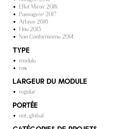
Effet Miroir 2018
Passage(s) 2017
Arbres 2016
Flou 2015
Non Conformisme 2014
Type
module
row
Largeur du module
regular
Portée
not_global
Catégories De Projets